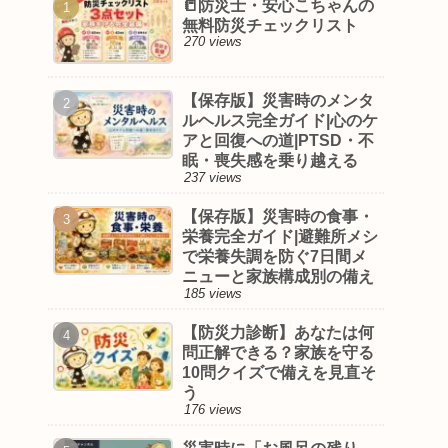
📒防災士・安心こちゃんの
無料防災チェックリスト
270 views
【保存版】災害時のメンタ
ルヘルス完全ガイド|心のケ
アと回復への道|PTSD・不
眠・喪失感を乗り越える
237 views
【保存版】災害時の食事・
栄養完全ガイド|避難所メシ
で栄養失調を防ぐ7日間メ
ニューと家族構成別の備え
185 views
【防災力診断】あなたは何
問正解できる？家族を守る
10問クイズで備えを見直そ
う
176 views