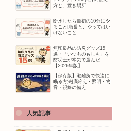
方と、置き場所
断水したら最初の10分にや
ること|順番と、やってはい
けないこと
無印良品の防災グッズ15
選・「いつものもしも」を
防災士が本気で選んだ
【2026年版】
【保存版】避難所で快適に
眠る方法|底冷え・照明・物
音・視線の備え
人気記事