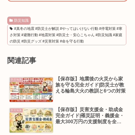
防災知識
#真冬の地震 #防災士が解説 #やってはいけない行動 #停電対策 #寒
さ対策 #避難行動 #地震対策 #防災士・安心こちゃん #防災知識 #家庭
の防災 #防災グッズ #災害対策 #命を守る行動
関連記事
【保存版】地震後の火災から家
防災知識
族を守る完全ガイド|防災士が教
える輪島大火の教訓と6つの対策
【保存版】災害支援金・助成金
防災知識
完全ガイド|罹災証明・義援金・
最大300万円の支援制度を全網
羅