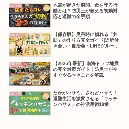
地震が起きた瞬間、命を守る行
防災知識
動とは？防災士が教える初動対
応と避難の全手順
【保存版】災害時に頼れる「共
防災知識
助」の作り方完全ガイド|近所付
き合い・自治会・LINEグループ
活用術
【2026年最新】南海トラフ地震
防災知識
の完全対策ガイド｜防災士が今
すぐやるべきことを解説
たかがハサミ、されどハサミ！
防災知識
避難生活を激変させる「キッチ
ンバサミ」の神活用術10選